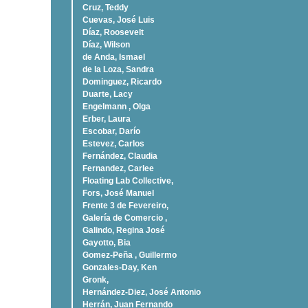
Cruz, Teddy
Cuevas, José Luis
Díaz, Roosevelt
Dí­az, Wilson
de Anda, Ismael
de la Loza, Sandra
Dominguez, Ricardo
Duarte, Lacy
Engelmann , Olga
Erber, Laura
Escobar, Darío
Estevez, Carlos
Fernández, Claudia
Fernandez, Carlee
Floating Lab Collective,
Fors, José Manuel
Frente 3 de Fevereiro,
Galería de Comercio ,
Galindo, Regina José
Gayotto, Bia
Gomez-Peña , Guillermo
Gonzales-Day, Ken
Gronk,
Hernández-Diez, José Antonio
Herrán, Juan Fernando