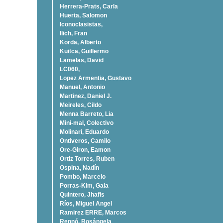
Herrera-Prats, Carla
Huerta, Salomon
Iconoclasistas,
Ilich, Fran
Korda, Alberto
Kuitca, Guillermo
Lamelas, David
LC060,
Lopez Armentia, Gustavo
Manuel, Antonio
Martinez, Daniel J.
Meireles, Cildo
Menna Barreto, Lia
Mini-mal, Colectivo
Molinari, Eduardo
Ontiveros, Camilo
Ore-Giron, Eamon
Ortiz Torres, Ruben
Ospina, Nadí­n
Pombo, Marcelo
Porras-Kim, Gala
Quintero, Jhafis
Rí­os, Miguel Angel
Ramirez ERRE, Marcos
Rennó, Rosángela