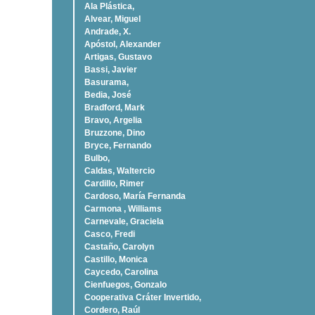
Ala Plástica,
Alvear, Miguel
Andrade, X.
Apóstol, Alexander
Artigas, Gustavo
Bassi, Javier
Basurama,
Bedia, José
Bradford, Mark
Bravo, Argelia
Bruzzone, Dino
Bryce, Fernando
Bulbo,
Caldas, Waltercio
Cardillo, Rimer
Cardoso, Marí­a Fernanda
Carmona , Williams
Carnevale, Graciela
Casco, Fredi
Castaño, Carolyn
Castillo, Monica
Caycedo, Carolina
Cienfuegos, Gonzalo
Cooperativa Cráter Invertido,
Cordero, Raúl