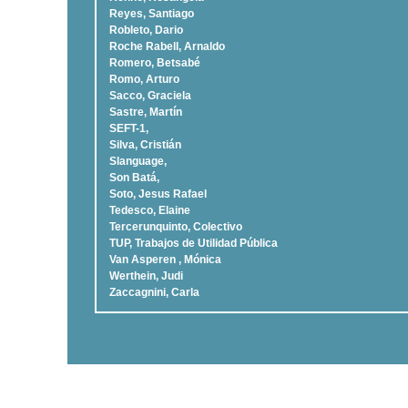
Reyes, Santiago
Robleto, Dario
Roche Rabell, Arnaldo
Romero, Betsabé
Romo, Arturo
Sacco, Graciela
Sastre, Martí­n
SEFT-1,
Silva, Cristián
Slanguage,
Son Batá,
Soto, Jesus Rafael
Tedesco, Elaine
Tercerunquinto, Colectivo
TUP, Trabajos de Utilidad Pública
Van Asperen , Mónica
Werthein, Judi
Zaccagnini, Carla