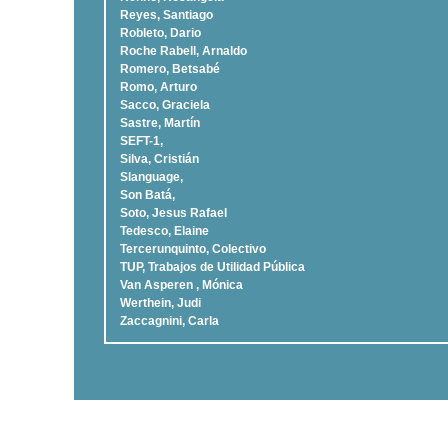
Reyes, Santiago
Robleto, Dario
Roche Rabell, Arnaldo
Romero, Betsabé
Romo, Arturo
Sacco, Graciela
Sastre, Martí­n
SEFT-1,
Silva, Cristián
Slanguage,
Son Batá,
Soto, Jesus Rafael
Tedesco, Elaine
Tercerunquinto, Colectivo
TUP, Trabajos de Utilidad Pública
Van Asperen , Mónica
Werthein, Judi
Zaccagnini, Carla