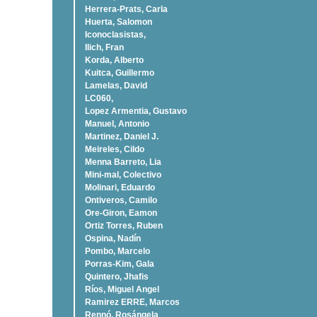
Herrera-Prats, Carla
Huerta, Salomon
Iconoclasistas,
Ilich, Fran
Korda, Alberto
Kuitca, Guillermo
Lamelas, David
LC060,
Lopez Armentia, Gustavo
Manuel, Antonio
Martinez, Daniel J.
Meireles, Cildo
Menna Barreto, Lia
Mini-mal, Colectivo
Molinari, Eduardo
Ontiveros, Camilo
Ore-Giron, Eamon
Ortiz Torres, Ruben
Ospina, Nadí­n
Pombo, Marcelo
Porras-Kim, Gala
Quintero, Jhafis
Rí­os, Miguel Angel
Ramirez ERRE, Marcos
Rennó, Rosángela