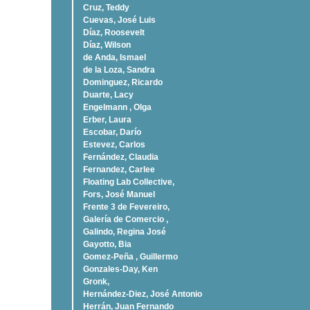
Cruz, Teddy
Cuevas, José Luis
Díaz, Roosevelt
Dí­az, Wilson
de Anda, Ismael
de la Loza, Sandra
Dominguez, Ricardo
Duarte, Lacy
Engelmann , Olga
Erber, Laura
Escobar, Darío
Estevez, Carlos
Fernández, Claudia
Fernandez, Carlee
Floating Lab Collective,
Fors, José Manuel
Frente 3 de Fevereiro,
Galería de Comercio ,
Galindo, Regina José
Gayotto, Bia
Gomez-Peña , Guillermo
Gonzales-Day, Ken
Gronk,
Hernández-Diez, José Antonio
Herrán, Juan Fernando