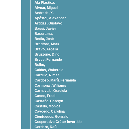
Ala Plástica,
Alvear, Miguel
Andrade, X.
Apóstol, Alexander
Artigas, Gustavo
Bassi, Javier
Basurama,
Bedia, José
Bradford, Mark
Bravo, Argelia
Bruzzone, Dino
Bryce, Fernando
Bulbo,
Caldas, Waltercio
Cardillo, Rimer
Cardoso, Marí­a Fernanda
Carmona , Williams
Carnevale, Graciela
Casco, Fredi
Castaño, Carolyn
Castillo, Monica
Caycedo, Carolina
Cienfuegos, Gonzalo
Cooperativa Cráter Invertido,
Cordero, Raúl