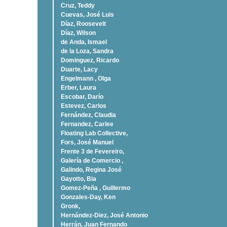
Cruz, Teddy
Cuevas, José Luis
Díaz, Roosevelt
Dí­az, Wilson
de Anda, Ismael
de la Loza, Sandra
Dominguez, Ricardo
Duarte, Lacy
Engelmann , Olga
Erber, Laura
Escobar, Darío
Estevez, Carlos
Fernández, Claudia
Fernandez, Carlee
Floating Lab Collective,
Fors, José Manuel
Frente 3 de Fevereiro,
Galería de Comercio ,
Galindo, Regina José
Gayotto, Bia
Gomez-Peña , Guillermo
Gonzales-Day, Ken
Gronk,
Hernández-Diez, José Antonio
Herrán, Juan Fernando