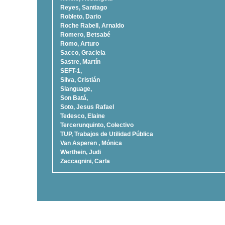
Reyes, Santiago
Robleto, Dario
Roche Rabell, Arnaldo
Romero, Betsabé
Romo, Arturo
Sacco, Graciela
Sastre, Martí­n
SEFT-1,
Silva, Cristián
Slanguage,
Son Batá,
Soto, Jesus Rafael
Tedesco, Elaine
Tercerunquinto, Colectivo
TUP, Trabajos de Utilidad Pública
Van Asperen , Mónica
Werthein, Judi
Zaccagnini, Carla