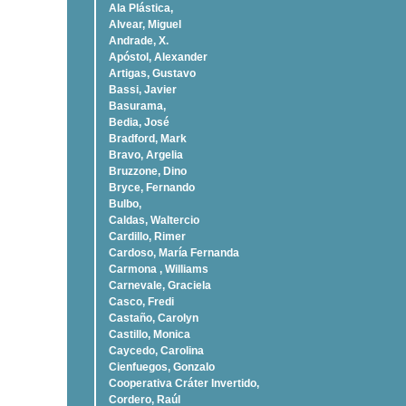
Ala Plástica,
Alvear, Miguel
Andrade, X.
Apóstol, Alexander
Artigas, Gustavo
Bassi, Javier
Basurama,
Bedia, José
Bradford, Mark
Bravo, Argelia
Bruzzone, Dino
Bryce, Fernando
Bulbo,
Caldas, Waltercio
Cardillo, Rimer
Cardoso, Marí­a Fernanda
Carmona , Williams
Carnevale, Graciela
Casco, Fredi
Castaño, Carolyn
Castillo, Monica
Caycedo, Carolina
Cienfuegos, Gonzalo
Cooperativa Cráter Invertido,
Cordero, Raúl