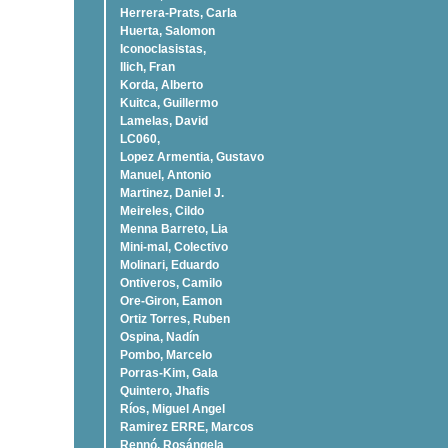
Herrera-Prats, Carla
Huerta, Salomon
Iconoclasistas,
Ilich, Fran
Korda, Alberto
Kuitca, Guillermo
Lamelas, David
LC060,
Lopez Armentia, Gustavo
Manuel, Antonio
Martinez, Daniel J.
Meireles, Cildo
Menna Barreto, Lia
Mini-mal, Colectivo
Molinari, Eduardo
Ontiveros, Camilo
Ore-Giron, Eamon
Ortiz Torres, Ruben
Ospina, Nadí­n
Pombo, Marcelo
Porras-Kim, Gala
Quintero, Jhafis
Rí­os, Miguel Angel
Ramirez ERRE, Marcos
Rennó, Rosángela