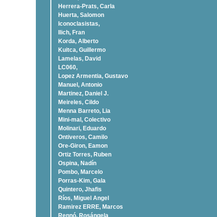
Herrera-Prats, Carla
Huerta, Salomon
Iconoclasistas,
Ilich, Fran
Korda, Alberto
Kuitca, Guillermo
Lamelas, David
LC060,
Lopez Armentia, Gustavo
Manuel, Antonio
Martinez, Daniel J.
Meireles, Cildo
Menna Barreto, Lia
Mini-mal, Colectivo
Molinari, Eduardo
Ontiveros, Camilo
Ore-Giron, Eamon
Ortiz Torres, Ruben
Ospina, Nadí­n
Pombo, Marcelo
Porras-Kim, Gala
Quintero, Jhafis
Rí­os, Miguel Angel
Ramirez ERRE, Marcos
Rennó, Rosángela