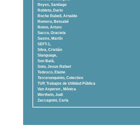
Reyes, Santiago
Robleto, Dario
Roche Rabell, Arnaldo
Romero, Betsabé
Romo, Arturo
Sacco, Graciela
Sastre, Martí­n
SEFT-1,
Silva, Cristián
Slanguage,
Son Batá,
Soto, Jesus Rafael
Tedesco, Elaine
Tercerunquinto, Colectivo
TUP, Trabajos de Utilidad Pública
Van Asperen , Mónica
Werthein, Judi
Zaccagnini, Carla