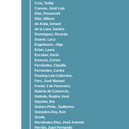
Cruz, Teddy
Cuevas, José Luis
Díaz, Roosevelt
Dí­az, Wilson
de Anda, Ismael
de la Loza, Sandra
Dominguez, Ricardo
Duarte, Lacy
Engelmann , Olga
Erber, Laura
Escobar, Darío
Estevez, Carlos
Fernández, Claudia
Fernandez, Carlee
Floating Lab Collective,
Fors, José Manuel
Frente 3 de Fevereiro,
Galería de Comercio ,
Galindo, Regina José
Gayotto, Bia
Gomez-Peña , Guillermo
Gonzales-Day, Ken
Gronk,
Hernández-Diez, José Antonio
Herrán, Juan Fernando