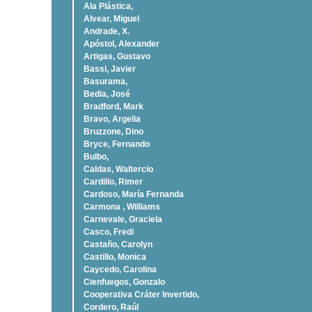
Ala Plástica,
Alvear, Miguel
Andrade, X.
Apóstol, Alexander
Artigas, Gustavo
Bassi, Javier
Basurama,
Bedia, José
Bradford, Mark
Bravo, Argelia
Bruzzone, Dino
Bryce, Fernando
Bulbo,
Caldas, Waltercio
Cardillo, Rimer
Cardoso, Marí­a Fernanda
Carmona , Williams
Carnevale, Graciela
Casco, Fredi
Castaño, Carolyn
Castillo, Monica
Caycedo, Carolina
Cienfuegos, Gonzalo
Cooperativa Cráter Invertido,
Cordero, Raúl