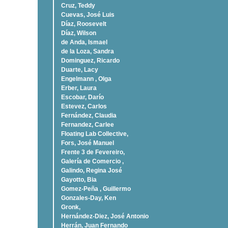
Cruz, Teddy
Cuevas, José Luis
Díaz, Roosevelt
Dí­az, Wilson
de Anda, Ismael
de la Loza, Sandra
Dominguez, Ricardo
Duarte, Lacy
Engelmann , Olga
Erber, Laura
Escobar, Darío
Estevez, Carlos
Fernández, Claudia
Fernandez, Carlee
Floating Lab Collective,
Fors, José Manuel
Frente 3 de Fevereiro,
Galería de Comercio ,
Galindo, Regina José
Gayotto, Bia
Gomez-Peña , Guillermo
Gonzales-Day, Ken
Gronk,
Hernández-Diez, José Antonio
Herrán, Juan Fernando