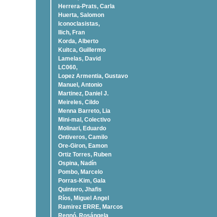
Herrera-Prats, Carla
Huerta, Salomon
Iconoclasistas,
Ilich, Fran
Korda, Alberto
Kuitca, Guillermo
Lamelas, David
LC060,
Lopez Armentia, Gustavo
Manuel, Antonio
Martinez, Daniel J.
Meireles, Cildo
Menna Barreto, Lia
Mini-mal, Colectivo
Molinari, Eduardo
Ontiveros, Camilo
Ore-Giron, Eamon
Ortiz Torres, Ruben
Ospina, Nadí­n
Pombo, Marcelo
Porras-Kim, Gala
Quintero, Jhafis
Rí­os, Miguel Angel
Ramirez ERRE, Marcos
Rennó, Rosángela