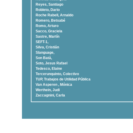
Reyes, Santiago
Robleto, Dario
Roche Rabell, Arnaldo
Romero, Betsabé
Romo, Arturo
Sacco, Graciela
Sastre, Martí­n
SEFT-1,
Silva, Cristián
Slanguage,
Son Batá,
Soto, Jesus Rafael
Tedesco, Elaine
Tercerunquinto, Colectivo
TUP, Trabajos de Utilidad Pública
Van Asperen , Mónica
Werthein, Judi
Zaccagnini, Carla