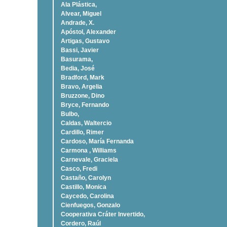
Ala Plástica,
Alvear, Miguel
Andrade, X.
Apóstol, Alexander
Artigas, Gustavo
Bassi, Javier
Basurama,
Bedia, José
Bradford, Mark
Bravo, Argelia
Bruzzone, Dino
Bryce, Fernando
Bulbo,
Caldas, Waltercio
Cardillo, Rimer
Cardoso, Marí­a Fernanda
Carmona , Williams
Carnevale, Graciela
Casco, Fredi
Castaño, Carolyn
Castillo, Monica
Caycedo, Carolina
Cienfuegos, Gonzalo
Cooperativa Cráter Invertido,
Cordero, Raúl