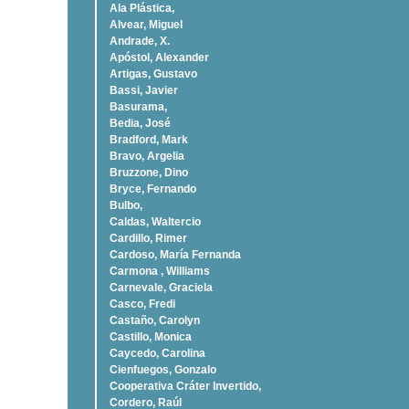
Ala Plástica,
Alvear, Miguel
Andrade, X.
Apóstol, Alexander
Artigas, Gustavo
Bassi, Javier
Basurama,
Bedia, José
Bradford, Mark
Bravo, Argelia
Bruzzone, Dino
Bryce, Fernando
Bulbo,
Caldas, Waltercio
Cardillo, Rimer
Cardoso, Marí­a Fernanda
Carmona , Williams
Carnevale, Graciela
Casco, Fredi
Castaño, Carolyn
Castillo, Monica
Caycedo, Carolina
Cienfuegos, Gonzalo
Cooperativa Cráter Invertido,
Cordero, Raúl