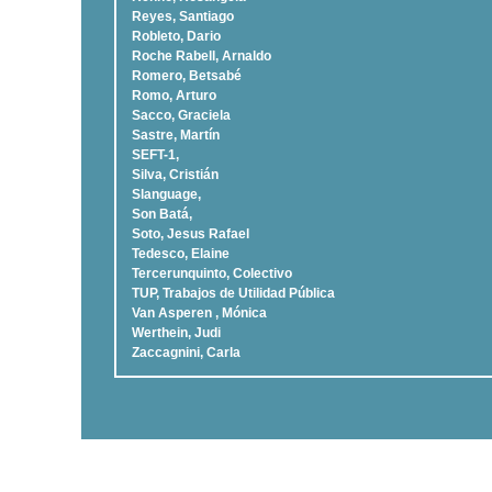
Reyes, Santiago
Robleto, Dario
Roche Rabell, Arnaldo
Romero, Betsabé
Romo, Arturo
Sacco, Graciela
Sastre, Martí­n
SEFT-1,
Silva, Cristián
Slanguage,
Son Batá,
Soto, Jesus Rafael
Tedesco, Elaine
Tercerunquinto, Colectivo
TUP, Trabajos de Utilidad Pública
Van Asperen , Mónica
Werthein, Judi
Zaccagnini, Carla