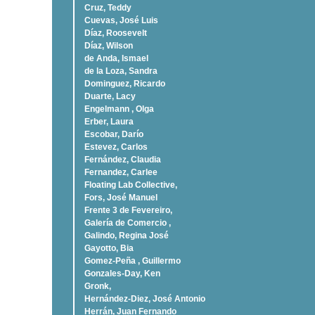
Cruz, Teddy
Cuevas, José Luis
Díaz, Roosevelt
Dí­az, Wilson
de Anda, Ismael
de la Loza, Sandra
Dominguez, Ricardo
Duarte, Lacy
Engelmann , Olga
Erber, Laura
Escobar, Darío
Estevez, Carlos
Fernández, Claudia
Fernandez, Carlee
Floating Lab Collective,
Fors, José Manuel
Frente 3 de Fevereiro,
Galería de Comercio ,
Galindo, Regina José
Gayotto, Bia
Gomez-Peña , Guillermo
Gonzales-Day, Ken
Gronk,
Hernández-Diez, José Antonio
Herrán, Juan Fernando