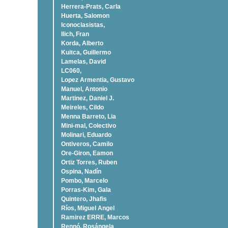
Herrera-Prats, Carla
Huerta, Salomon
Iconoclasistas,
Ilich, Fran
Korda, Alberto
Kuitca, Guillermo
Lamelas, David
LC060,
Lopez Armentia, Gustavo
Manuel, Antonio
Martinez, Daniel J.
Meireles, Cildo
Menna Barreto, Lia
Mini-mal, Colectivo
Molinari, Eduardo
Ontiveros, Camilo
Ore-Giron, Eamon
Ortiz Torres, Ruben
Ospina, Nadí­n
Pombo, Marcelo
Porras-Kim, Gala
Quintero, Jhafis
Rí­os, Miguel Angel
Ramirez ERRE, Marcos
Rennó, Rosángela