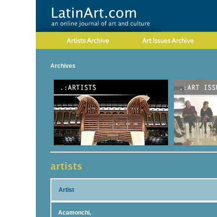
Archives
Artist
Acamonchi,