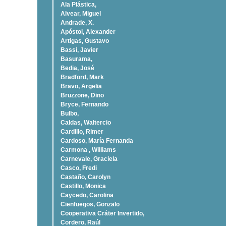
Ala Plástica,
Alvear, Miguel
Andrade, X.
Apóstol, Alexander
Artigas, Gustavo
Bassi, Javier
Basurama,
Bedia, José
Bradford, Mark
Bravo, Argelia
Bruzzone, Dino
Bryce, Fernando
Bulbo,
Caldas, Waltercio
Cardillo, Rimer
Cardoso, Marí­a Fernanda
Carmona , Williams
Carnevale, Graciela
Casco, Fredi
Castaño, Carolyn
Castillo, Monica
Caycedo, Carolina
Cienfuegos, Gonzalo
Cooperativa Cráter Invertido,
Cordero, Raúl