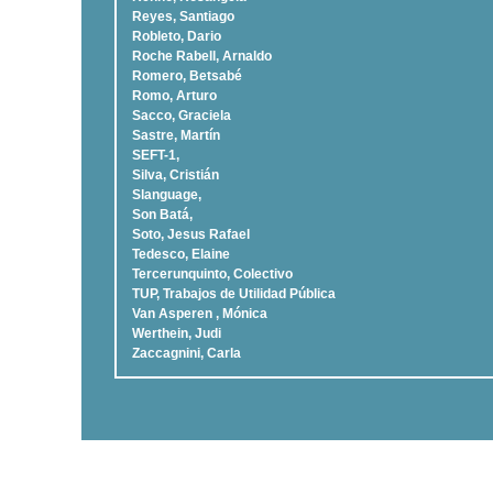
Reyes, Santiago
Robleto, Dario
Roche Rabell, Arnaldo
Romero, Betsabé
Romo, Arturo
Sacco, Graciela
Sastre, Martí­n
SEFT-1,
Silva, Cristián
Slanguage,
Son Batá,
Soto, Jesus Rafael
Tedesco, Elaine
Tercerunquinto, Colectivo
TUP, Trabajos de Utilidad Pública
Van Asperen , Mónica
Werthein, Judi
Zaccagnini, Carla