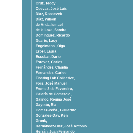
Cruz, Teddy
Cuevas, José Luis
Díaz, Roosevelt
Dí­az, Wilson
de Anda, Ismael
de la Loza, Sandra
Dominguez, Ricardo
Duarte, Lacy
Engelmann , Olga
Erber, Laura
Escobar, Darío
Estevez, Carlos
Fernández, Claudia
Fernandez, Carlee
Floating Lab Collective,
Fors, José Manuel
Frente 3 de Fevereiro,
Galería de Comercio ,
Galindo, Regina José
Gayotto, Bia
Gomez-Peña , Guillermo
Gonzales-Day, Ken
Gronk,
Hernández-Diez, José Antonio
Herrán, Juan Fernando