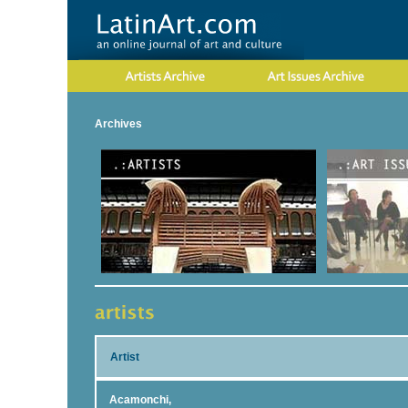
Archives
Artist
Acamonchi,