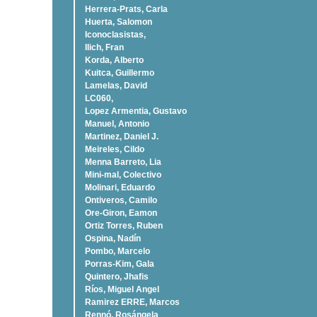
Herrera-Prats, Carla
Huerta, Salomon
Iconoclasistas,
Ilich, Fran
Korda, Alberto
Kuitca, Guillermo
Lamelas, David
LC060,
Lopez Armentia, Gustavo
Manuel, Antonio
Martinez, Daniel J.
Meireles, Cildo
Menna Barreto, Lia
Mini-mal, Colectivo
Molinari, Eduardo
Ontiveros, Camilo
Ore-Giron, Eamon
Ortiz Torres, Ruben
Ospina, Nadí­n
Pombo, Marcelo
Porras-Kim, Gala
Quintero, Jhafis
Rí­os, Miguel Angel
Ramirez ERRE, Marcos
Rennó, Rosángela