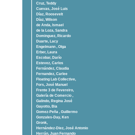
Cruz, Teddy
Cuevas, José Luis
Díaz, Roosevelt
Dí­az, Wilson
de Anda, Ismael
de la Loza, Sandra
Dominguez, Ricardo
Duarte, Lacy
Engelmann , Olga
Erber, Laura
Escobar, Darío
Estevez, Carlos
Fernández, Claudia
Fernandez, Carlee
Floating Lab Collective,
Fors, José Manuel
Frente 3 de Fevereiro,
Galería de Comercio ,
Galindo, Regina José
Gayotto, Bia
Gomez-Peña , Guillermo
Gonzales-Day, Ken
Gronk,
Hernández-Diez, José Antonio
Herrán, Juan Fernando