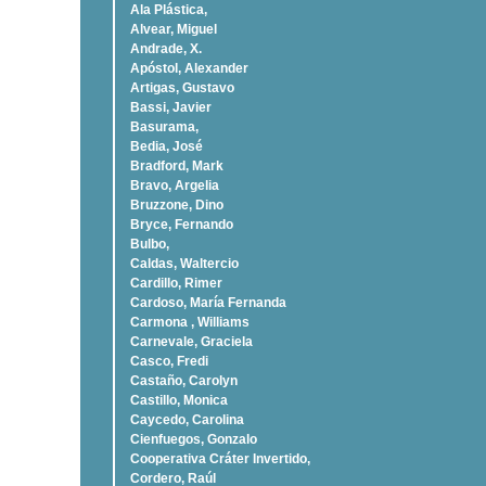
Ala Plástica,
Alvear, Miguel
Andrade, X.
Apóstol, Alexander
Artigas, Gustavo
Bassi, Javier
Basurama,
Bedia, José
Bradford, Mark
Bravo, Argelia
Bruzzone, Dino
Bryce, Fernando
Bulbo,
Caldas, Waltercio
Cardillo, Rimer
Cardoso, Marí­a Fernanda
Carmona , Williams
Carnevale, Graciela
Casco, Fredi
Castaño, Carolyn
Castillo, Monica
Caycedo, Carolina
Cienfuegos, Gonzalo
Cooperativa Cráter Invertido,
Cordero, Raúl