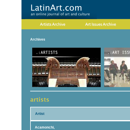
Archives
Artist
Acamonchi,