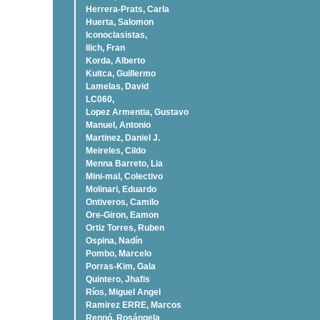
Herrera-Prats, Carla
Huerta, Salomon
Iconoclasistas,
Ilich, Fran
Korda, Alberto
Kuitca, Guillermo
Lamelas, David
LC060,
Lopez Armentia, Gustavo
Manuel, Antonio
Martinez, Daniel J.
Meireles, Cildo
Menna Barreto, Lia
Mini-mal, Colectivo
Molinari, Eduardo
Ontiveros, Camilo
Ore-Giron, Eamon
Ortiz Torres, Ruben
Ospina, Nadí­n
Pombo, Marcelo
Porras-Kim, Gala
Quintero, Jhafis
Rí­os, Miguel Angel
Ramirez ERRE, Marcos
Rennó, Rosángela