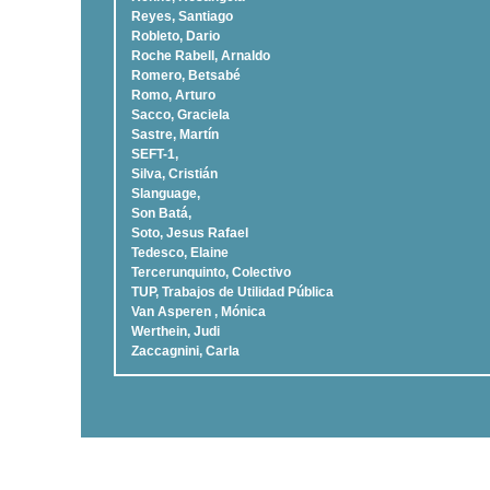
Reyes, Santiago
Robleto, Dario
Roche Rabell, Arnaldo
Romero, Betsabé
Romo, Arturo
Sacco, Graciela
Sastre, Martí­n
SEFT-1,
Silva, Cristián
Slanguage,
Son Batá,
Soto, Jesus Rafael
Tedesco, Elaine
Tercerunquinto, Colectivo
TUP, Trabajos de Utilidad Pública
Van Asperen , Mónica
Werthein, Judi
Zaccagnini, Carla