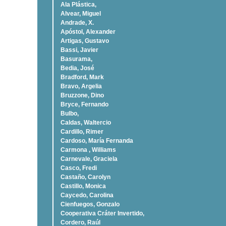
Ala Plástica,
Alvear, Miguel
Andrade, X.
Apóstol, Alexander
Artigas, Gustavo
Bassi, Javier
Basurama,
Bedia, José
Bradford, Mark
Bravo, Argelia
Bruzzone, Dino
Bryce, Fernando
Bulbo,
Caldas, Waltercio
Cardillo, Rimer
Cardoso, Marí­a Fernanda
Carmona , Williams
Carnevale, Graciela
Casco, Fredi
Castaño, Carolyn
Castillo, Monica
Caycedo, Carolina
Cienfuegos, Gonzalo
Cooperativa Cráter Invertido,
Cordero, Raúl