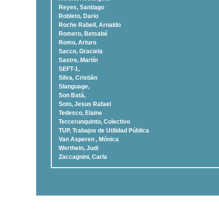
Reyes, Santiago
Robleto, Dario
Roche Rabell, Arnaldo
Romero, Betsabé
Romo, Arturo
Sacco, Graciela
Sastre, Martí­n
SEFT-1,
Silva, Cristián
Slanguage,
Son Batá,
Soto, Jesus Rafael
Tedesco, Elaine
Tercerunquinto, Colectivo
TUP, Trabajos de Utilidad Pública
Van Asperen , Mónica
Werthein, Judi
Zaccagnini, Carla