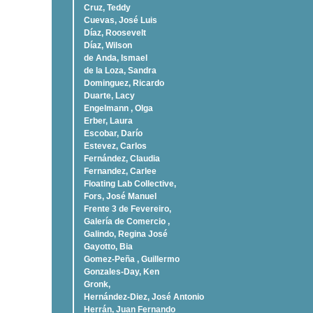
Cruz, Teddy
Cuevas, José Luis
Díaz, Roosevelt
Dí­az, Wilson
de Anda, Ismael
de la Loza, Sandra
Dominguez, Ricardo
Duarte, Lacy
Engelmann , Olga
Erber, Laura
Escobar, Darío
Estevez, Carlos
Fernández, Claudia
Fernandez, Carlee
Floating Lab Collective,
Fors, José Manuel
Frente 3 de Fevereiro,
Galería de Comercio ,
Galindo, Regina José
Gayotto, Bia
Gomez-Peña , Guillermo
Gonzales-Day, Ken
Gronk,
Hernández-Diez, José Antonio
Herrán, Juan Fernando