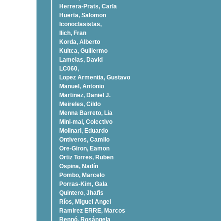
Herrera-Prats, Carla
Huerta, Salomon
Iconoclasistas,
Ilich, Fran
Korda, Alberto
Kuitca, Guillermo
Lamelas, David
LC060,
Lopez Armentia, Gustavo
Manuel, Antonio
Martinez, Daniel J.
Meireles, Cildo
Menna Barreto, Lia
Mini-mal, Colectivo
Molinari, Eduardo
Ontiveros, Camilo
Ore-Giron, Eamon
Ortiz Torres, Ruben
Ospina, Nadí­n
Pombo, Marcelo
Porras-Kim, Gala
Quintero, Jhafis
Rí­os, Miguel Angel
Ramirez ERRE, Marcos
Rennó, Rosángela