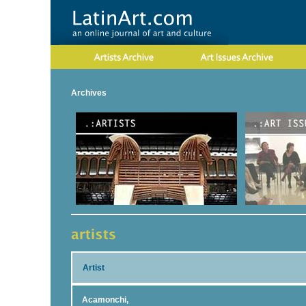
Archives
Artist
Acamonchi,