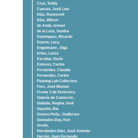
Cruz, Teddy
Cuevas, José Luis
Díaz, Roosevelt
Dí­az, Wilson
de Anda, Ismael
de la Loza, Sandra
Dominguez, Ricardo
Duarte, Lacy
Engelmann , Olga
Erber, Laura
Escobar, Darío
Estevez, Carlos
Fernández, Claudia
Fernandez, Carlee
Floating Lab Collective,
Fors, José Manuel
Frente 3 de Fevereiro,
Galería de Comercio ,
Galindo, Regina José
Gayotto, Bia
Gomez-Peña , Guillermo
Gonzales-Day, Ken
Gronk,
Hernández-Diez, José Antonio
Herrán, Juan Fernando