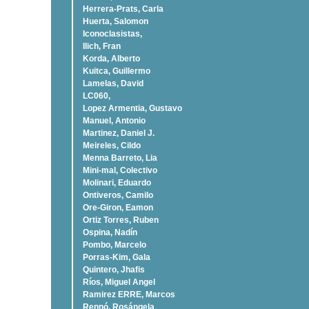
Herrera-Prats, Carla
Huerta, Salomon
Iconoclasistas,
Ilich, Fran
Korda, Alberto
Kuitca, Guillermo
Lamelas, David
LC060,
Lopez Armentia, Gustavo
Manuel, Antonio
Martinez, Daniel J.
Meireles, Cildo
Menna Barreto, Lia
Mini-mal, Colectivo
Molinari, Eduardo
Ontiveros, Camilo
Ore-Giron, Eamon
Ortiz Torres, Ruben
Ospina, Nadí­n
Pombo, Marcelo
Porras-Kim, Gala
Quintero, Jhafis
Rí­os, Miguel Angel
Ramirez ERRE, Marcos
Rennó, Rosángela