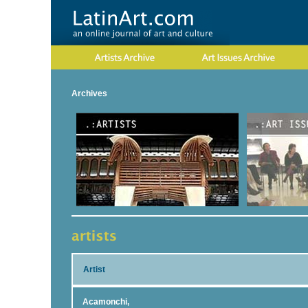
Archives
Artist
Acamonchi,