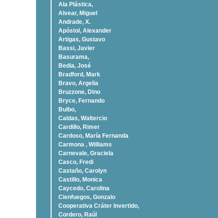
Ala Plástica,
Alvear, Miguel
Andrade, X.
Apóstol, Alexander
Artigas, Gustavo
Bassi, Javier
Basurama,
Bedia, José
Bradford, Mark
Bravo, Argelia
Bruzzone, Dino
Bryce, Fernando
Bulbo,
Caldas, Waltercio
Cardillo, Rimer
Cardoso, Marí­a Fernanda
Carmona , Williams
Carnevale, Graciela
Casco, Fredi
Castaño, Carolyn
Castillo, Monica
Caycedo, Carolina
Cienfuegos, Gonzalo
Cooperativa Cráter Invertido,
Cordero, Raúl