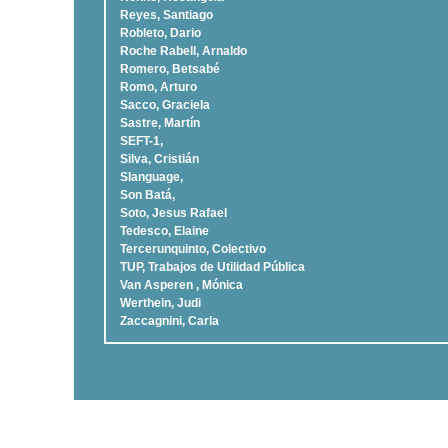
Reyes, Santiago
Robleto, Dario
Roche Rabell, Arnaldo
Romero, Betsabé
Romo, Arturo
Sacco, Graciela
Sastre, Martí­n
SEFT-1,
Silva, Cristián
Slanguage,
Son Batá,
Soto, Jesus Rafael
Tedesco, Elaine
Tercerunquinto, Colectivo
TUP, Trabajos de Utilidad Pública
Van Asperen , Mónica
Werthein, Judi
Zaccagnini, Carla