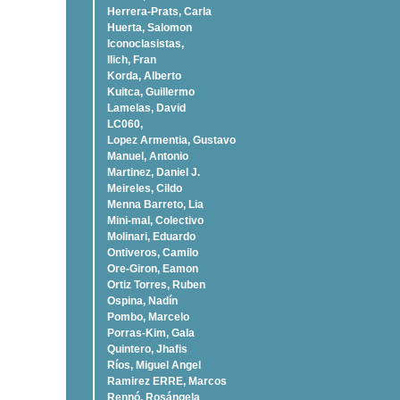
Herrera-Prats, Carla
Huerta, Salomon
Iconoclasistas,
Ilich, Fran
Korda, Alberto
Kuitca, Guillermo
Lamelas, David
LC060,
Lopez Armentia, Gustavo
Manuel, Antonio
Martinez, Daniel J.
Meireles, Cildo
Menna Barreto, Lia
Mini-mal, Colectivo
Molinari, Eduardo
Ontiveros, Camilo
Ore-Giron, Eamon
Ortiz Torres, Ruben
Ospina, Nadí­n
Pombo, Marcelo
Porras-Kim, Gala
Quintero, Jhafis
Rí­os, Miguel Angel
Ramirez ERRE, Marcos
Rennó, Rosángela