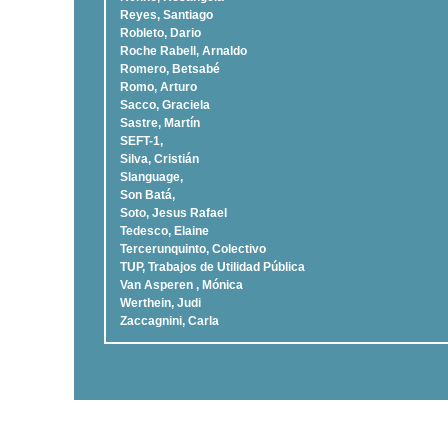
Reyes, Santiago
Robleto, Dario
Roche Rabell, Arnaldo
Romero, Betsabé
Romo, Arturo
Sacco, Graciela
Sastre, Martí­n
SEFT-1,
Silva, Cristián
Slanguage,
Son Batá,
Soto, Jesus Rafael
Tedesco, Elaine
Tercerunquinto, Colectivo
TUP, Trabajos de Utilidad Pública
Van Asperen , Mónica
Werthein, Judi
Zaccagnini, Carla