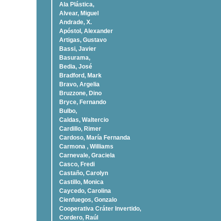
Ala Plástica,
Alvear, Miguel
Andrade, X.
Apóstol, Alexander
Artigas, Gustavo
Bassi, Javier
Basurama,
Bedia, José
Bradford, Mark
Bravo, Argelia
Bruzzone, Dino
Bryce, Fernando
Bulbo,
Caldas, Waltercio
Cardillo, Rimer
Cardoso, Marí­a Fernanda
Carmona , Williams
Carnevale, Graciela
Casco, Fredi
Castaño, Carolyn
Castillo, Monica
Caycedo, Carolina
Cienfuegos, Gonzalo
Cooperativa Cráter Invertido,
Cordero, Raúl