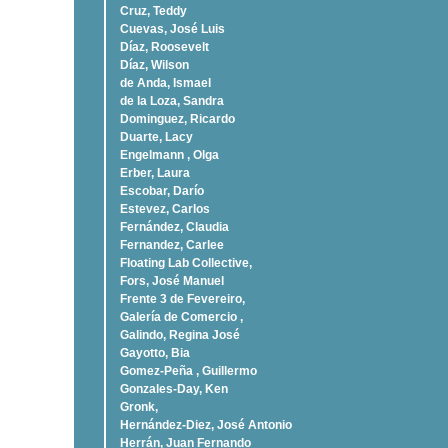
Cruz, Teddy
Cuevas, José Luis
Díaz, Roosevelt
Dí­az, Wilson
de Anda, Ismael
de la Loza, Sandra
Dominguez, Ricardo
Duarte, Lacy
Engelmann , Olga
Erber, Laura
Escobar, Darío
Estevez, Carlos
Fernández, Claudia
Fernandez, Carlee
Floating Lab Collective,
Fors, José Manuel
Frente 3 de Fevereiro,
Galería de Comercio ,
Galindo, Regina José
Gayotto, Bia
Gomez-Peña , Guillermo
Gonzales-Day, Ken
Gronk,
Hernández-Diez, José Antonio
Herrán, Juan Fernando