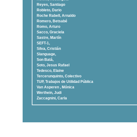
Reyes, Santiago
Robleto, Dario
Roche Rabell, Arnaldo
Romero, Betsabé
Romo, Arturo
Sacco, Graciela
Sastre, Martí­n
SEFT-1,
Silva, Cristián
Slanguage,
Son Batá,
Soto, Jesus Rafael
Tedesco, Elaine
Tercerunquinto, Colectivo
TUP, Trabajos de Utilidad Pública
Van Asperen , Mónica
Werthein, Judi
Zaccagnini, Carla