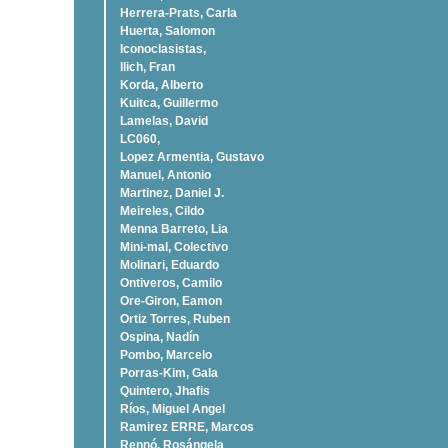
Herrera-Prats, Carla
Huerta, Salomon
Iconoclasistas,
Ilich, Fran
Korda, Alberto
Kuitca, Guillermo
Lamelas, David
LC060,
Lopez Armentia, Gustavo
Manuel, Antonio
Martinez, Daniel J.
Meireles, Cildo
Menna Barreto, Lia
Mini-mal, Colectivo
Molinari, Eduardo
Ontiveros, Camilo
Ore-Giron, Eamon
Ortiz Torres, Ruben
Ospina, Nadí­n
Pombo, Marcelo
Porras-Kim, Gala
Quintero, Jhafis
Rí­os, Miguel Angel
Ramirez ERRE, Marcos
Rennó, Rosángela