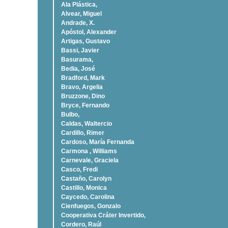
Ala Plástica,
Alvear, Miguel
Andrade, X.
Apóstol, Alexander
Artigas, Gustavo
Bassi, Javier
Basurama,
Bedia, José
Bradford, Mark
Bravo, Argelia
Bruzzone, Dino
Bryce, Fernando
Bulbo,
Caldas, Waltercio
Cardillo, Rimer
Cardoso, Marí­a Fernanda
Carmona , Williams
Carnevale, Graciela
Casco, Fredi
Castaño, Carolyn
Castillo, Monica
Caycedo, Carolina
Cienfuegos, Gonzalo
Cooperativa Cráter Invertido,
Cordero, Raúl