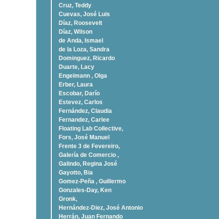
Cruz, Teddy
Cuevas, José Luis
Díaz, Roosevelt
Dí­az, Wilson
de Anda, Ismael
de la Loza, Sandra
Dominguez, Ricardo
Duarte, Lacy
Engelmann , Olga
Erber, Laura
Escobar, Darío
Estevez, Carlos
Fernández, Claudia
Fernandez, Carlee
Floating Lab Collective,
Fors, José Manuel
Frente 3 de Fevereiro,
Galería de Comercio ,
Galindo, Regina José
Gayotto, Bia
Gomez-Peña , Guillermo
Gonzales-Day, Ken
Gronk,
Hernández-Diez, José Antonio
Herrán, Juan Fernando