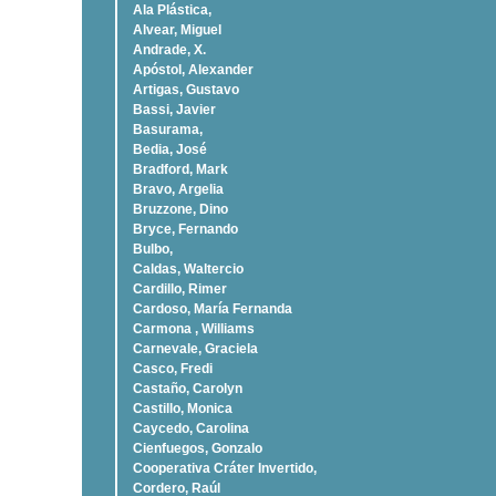
Ala Plástica,
Alvear, Miguel
Andrade, X.
Apóstol, Alexander
Artigas, Gustavo
Bassi, Javier
Basurama,
Bedia, José
Bradford, Mark
Bravo, Argelia
Bruzzone, Dino
Bryce, Fernando
Bulbo,
Caldas, Waltercio
Cardillo, Rimer
Cardoso, Marí­a Fernanda
Carmona , Williams
Carnevale, Graciela
Casco, Fredi
Castaño, Carolyn
Castillo, Monica
Caycedo, Carolina
Cienfuegos, Gonzalo
Cooperativa Cráter Invertido,
Cordero, Raúl