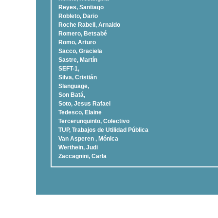
Reyes, Santiago
Robleto, Dario
Roche Rabell, Arnaldo
Romero, Betsabé
Romo, Arturo
Sacco, Graciela
Sastre, Martí­n
SEFT-1,
Silva, Cristián
Slanguage,
Son Batá,
Soto, Jesus Rafael
Tedesco, Elaine
Tercerunquinto, Colectivo
TUP, Trabajos de Utilidad Pública
Van Asperen , Mónica
Werthein, Judi
Zaccagnini, Carla