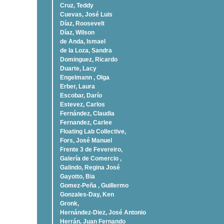
Cruz, Teddy
Cuevas, José Luis
Díaz, Roosevelt
Dí­az, Wilson
de Anda, Ismael
de la Loza, Sandra
Dominguez, Ricardo
Duarte, Lacy
Engelmann , Olga
Erber, Laura
Escobar, Darío
Estevez, Carlos
Fernández, Claudia
Fernandez, Carlee
Floating Lab Collective,
Fors, José Manuel
Frente 3 de Fevereiro,
Galería de Comercio ,
Galindo, Regina José
Gayotto, Bia
Gomez-Peña , Guillermo
Gonzales-Day, Ken
Gronk,
Hernández-Diez, José Antonio
Herrán, Juan Fernando