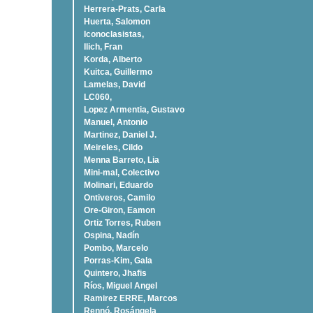
Herrera-Prats, Carla
Huerta, Salomon
Iconoclasistas,
Ilich, Fran
Korda, Alberto
Kuitca, Guillermo
Lamelas, David
LC060,
Lopez Armentia, Gustavo
Manuel, Antonio
Martinez, Daniel J.
Meireles, Cildo
Menna Barreto, Lia
Mini-mal, Colectivo
Molinari, Eduardo
Ontiveros, Camilo
Ore-Giron, Eamon
Ortiz Torres, Ruben
Ospina, Nadí­n
Pombo, Marcelo
Porras-Kim, Gala
Quintero, Jhafis
Rí­os, Miguel Angel
Ramirez ERRE, Marcos
Rennó, Rosángela