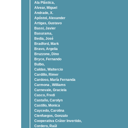
Ala Plástica,
Alvear, Miguel
Andrade, X.
Apóstol, Alexander
Artigas, Gustavo
Bassi, Javier
Basurama,
Bedia, José
Bradford, Mark
Bravo, Argelia
Bruzzone, Dino
Bryce, Fernando
Bulbo,
Caldas, Waltercio
Cardillo, Rimer
Cardoso, Marí­a Fernanda
Carmona , Williams
Carnevale, Graciela
Casco, Fredi
Castaño, Carolyn
Castillo, Monica
Caycedo, Carolina
Cienfuegos, Gonzalo
Cooperativa Cráter Invertido,
Cordero, Raúl