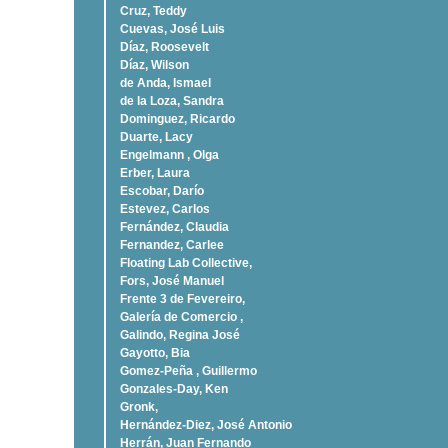
Cruz, Teddy
Cuevas, José Luis
Díaz, Roosevelt
Dí­az, Wilson
de Anda, Ismael
de la Loza, Sandra
Dominguez, Ricardo
Duarte, Lacy
Engelmann , Olga
Erber, Laura
Escobar, Darío
Estevez, Carlos
Fernández, Claudia
Fernandez, Carlee
Floating Lab Collective,
Fors, José Manuel
Frente 3 de Fevereiro,
Galería de Comercio ,
Galindo, Regina José
Gayotto, Bia
Gomez-Peña , Guillermo
Gonzales-Day, Ken
Gronk,
Hernández-Diez, José Antonio
Herrán, Juan Fernando