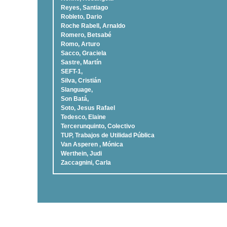
Reyes, Santiago
Robleto, Dario
Roche Rabell, Arnaldo
Romero, Betsabé
Romo, Arturo
Sacco, Graciela
Sastre, Martí­n
SEFT-1,
Silva, Cristián
Slanguage,
Son Batá,
Soto, Jesus Rafael
Tedesco, Elaine
Tercerunquinto, Colectivo
TUP, Trabajos de Utilidad Pública
Van Asperen , Mónica
Werthein, Judi
Zaccagnini, Carla