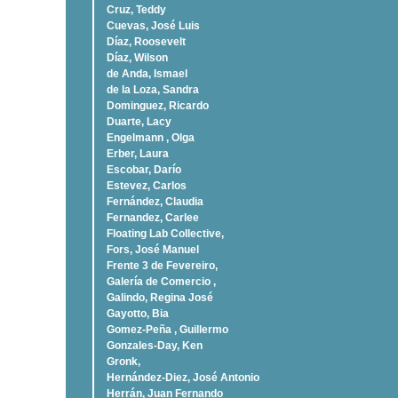
Cruz, Teddy
Cuevas, José Luis
Díaz, Roosevelt
Dí­az, Wilson
de Anda, Ismael
de la Loza, Sandra
Dominguez, Ricardo
Duarte, Lacy
Engelmann , Olga
Erber, Laura
Escobar, Darío
Estevez, Carlos
Fernández, Claudia
Fernandez, Carlee
Floating Lab Collective,
Fors, José Manuel
Frente 3 de Fevereiro,
Galería de Comercio ,
Galindo, Regina José
Gayotto, Bia
Gomez-Peña , Guillermo
Gonzales-Day, Ken
Gronk,
Hernández-Diez, José Antonio
Herrán, Juan Fernando