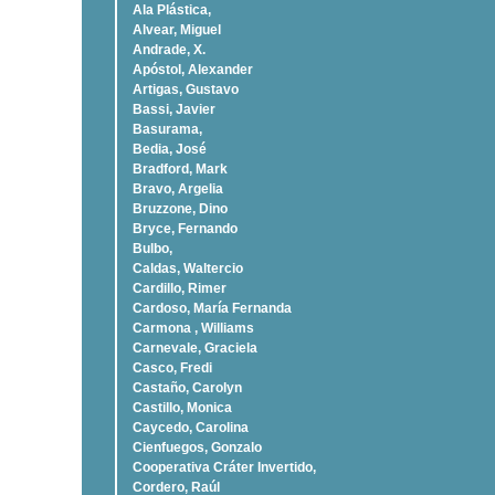
Ala Plástica,
Alvear, Miguel
Andrade, X.
Apóstol, Alexander
Artigas, Gustavo
Bassi, Javier
Basurama,
Bedia, José
Bradford, Mark
Bravo, Argelia
Bruzzone, Dino
Bryce, Fernando
Bulbo,
Caldas, Waltercio
Cardillo, Rimer
Cardoso, Marí­a Fernanda
Carmona , Williams
Carnevale, Graciela
Casco, Fredi
Castaño, Carolyn
Castillo, Monica
Caycedo, Carolina
Cienfuegos, Gonzalo
Cooperativa Cráter Invertido,
Cordero, Raúl