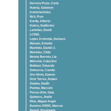
Herrera-Prats, Carla
Huerta, Salomon
Iconoclasistas,
Ilich, Fran
Korda, Alberto
Kuitca, Guillermo
Lamelas, David
LC060,
Lopez Armentia, Gustavo
Manuel, Antonio
Martinez, Daniel J.
Meireles, Cildo
Menna Barreto, Lia
Mini-mal, Colectivo
Molinari, Eduardo
Ontiveros, Camilo
Ore-Giron, Eamon
Ortiz Torres, Ruben
Ospina, Nadí­n
Pombo, Marcelo
Porras-Kim, Gala
Quintero, Jhafis
Rí­os, Miguel Angel
Ramirez ERRE, Marcos
Rennó, Rosángela