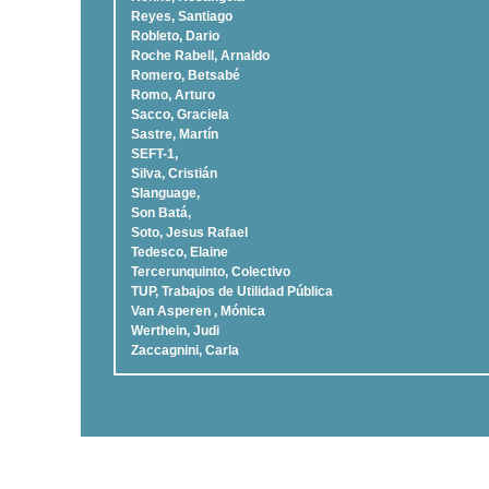
Reyes, Santiago
Robleto, Dario
Roche Rabell, Arnaldo
Romero, Betsabé
Romo, Arturo
Sacco, Graciela
Sastre, Martí­n
SEFT-1,
Silva, Cristián
Slanguage,
Son Batá,
Soto, Jesus Rafael
Tedesco, Elaine
Tercerunquinto, Colectivo
TUP, Trabajos de Utilidad Pública
Van Asperen , Mónica
Werthein, Judi
Zaccagnini, Carla