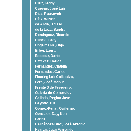
Cruz, Teddy
Cuevas, José Luis
Díaz, Roosevelt
Dí­az, Wilson
de Anda, Ismael
de la Loza, Sandra
Dominguez, Ricardo
Duarte, Lacy
Engelmann , Olga
Erber, Laura
Escobar, Darío
Estevez, Carlos
Fernández, Claudia
Fernandez, Carlee
Floating Lab Collective,
Fors, José Manuel
Frente 3 de Fevereiro,
Galería de Comercio ,
Galindo, Regina José
Gayotto, Bia
Gomez-Peña , Guillermo
Gonzales-Day, Ken
Gronk,
Hernández-Diez, José Antonio
Herrán, Juan Fernando