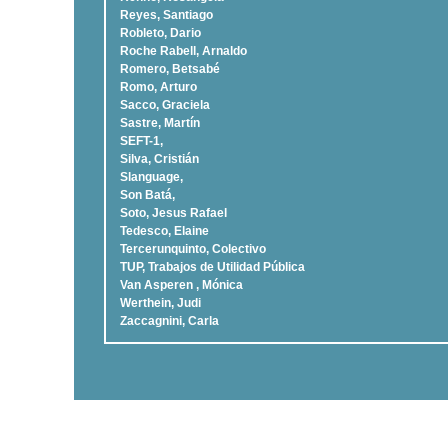
Reyes, Santiago
Robleto, Dario
Roche Rabell, Arnaldo
Romero, Betsabé
Romo, Arturo
Sacco, Graciela
Sastre, Martí­n
SEFT-1,
Silva, Cristián
Slanguage,
Son Batá,
Soto, Jesus Rafael
Tedesco, Elaine
Tercerunquinto, Colectivo
TUP, Trabajos de Utilidad Pública
Van Asperen , Mónica
Werthein, Judi
Zaccagnini, Carla