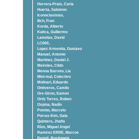
Herrera-Prats, Carla
Huerta, Salomon
Iconoclasistas,
Ilich, Fran
Korda, Alberto
Kuitca, Guillermo
Lamelas, David
LC060,
Lopez Armentia, Gustavo
Manuel, Antonio
Martinez, Daniel J.
Meireles, Cildo
Menna Barreto, Lia
Mini-mal, Colectivo
Molinari, Eduardo
Ontiveros, Camilo
Ore-Giron, Eamon
Ortiz Torres, Ruben
Ospina, Nadí­n
Pombo, Marcelo
Porras-Kim, Gala
Quintero, Jhafis
Rí­os, Miguel Angel
Ramirez ERRE, Marcos
Rennó, Rosángela