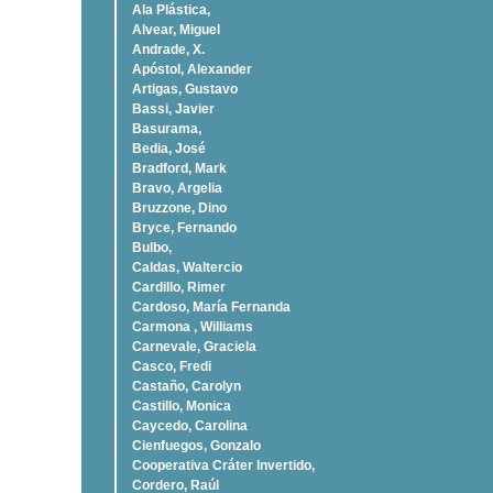
Ala Plástica,
Alvear, Miguel
Andrade, X.
Apóstol, Alexander
Artigas, Gustavo
Bassi, Javier
Basurama,
Bedia, José
Bradford, Mark
Bravo, Argelia
Bruzzone, Dino
Bryce, Fernando
Bulbo,
Caldas, Waltercio
Cardillo, Rimer
Cardoso, Marí­a Fernanda
Carmona , Williams
Carnevale, Graciela
Casco, Fredi
Castaño, Carolyn
Castillo, Monica
Caycedo, Carolina
Cienfuegos, Gonzalo
Cooperativa Cráter Invertido,
Cordero, Raúl