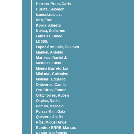
Herrera-Prats, Carla
Huerta, Salomon
Iconoclasistas,
Ilich, Fran
Korda, Alberto
Kuitca, Guillermo
Lamelas, David
LC060,
Lopez Armentia, Gustavo
Manuel, Antonio
Martinez, Daniel J.
Meireles, Cildo
Menna Barreto, Lia
Mini-mal, Colectivo
Molinari, Eduardo
Ontiveros, Camilo
Ore-Giron, Eamon
Ortiz Torres, Ruben
Ospina, Nadí­n
Pombo, Marcelo
Porras-Kim, Gala
Quintero, Jhafis
Rí­os, Miguel Angel
Ramirez ERRE, Marcos
Rennó, Rosángela