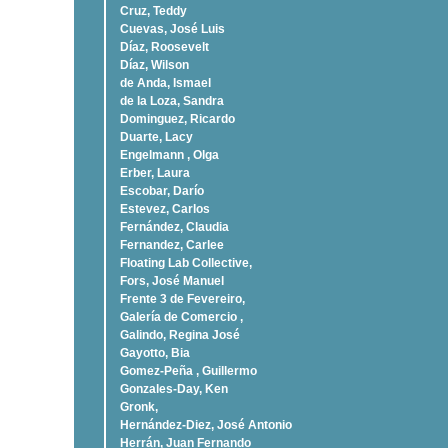
Cruz, Teddy
Cuevas, José Luis
Díaz, Roosevelt
Dí­az, Wilson
de Anda, Ismael
de la Loza, Sandra
Dominguez, Ricardo
Duarte, Lacy
Engelmann , Olga
Erber, Laura
Escobar, Darío
Estevez, Carlos
Fernández, Claudia
Fernandez, Carlee
Floating Lab Collective,
Fors, José Manuel
Frente 3 de Fevereiro,
Galería de Comercio ,
Galindo, Regina José
Gayotto, Bia
Gomez-Peña , Guillermo
Gonzales-Day, Ken
Gronk,
Hernández-Diez, José Antonio
Herrán, Juan Fernando