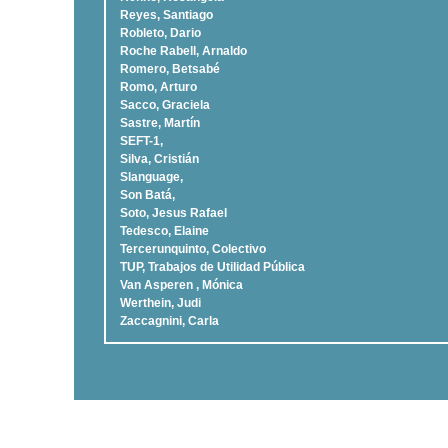
Reyes, Santiago
Robleto, Dario
Roche Rabell, Arnaldo
Romero, Betsabé
Romo, Arturo
Sacco, Graciela
Sastre, Martí­n
SEFT-1,
Silva, Cristián
Slanguage,
Son Batá,
Soto, Jesus Rafael
Tedesco, Elaine
Tercerunquinto, Colectivo
TUP, Trabajos de Utilidad Pública
Van Asperen , Mónica
Werthein, Judi
Zaccagnini, Carla