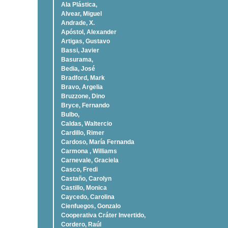
Ala Plástica,
Alvear, Miguel
Andrade, X.
Apóstol, Alexander
Artigas, Gustavo
Bassi, Javier
Basurama,
Bedia, José
Bradford, Mark
Bravo, Argelia
Bruzzone, Dino
Bryce, Fernando
Bulbo,
Caldas, Waltercio
Cardillo, Rimer
Cardoso, Marí­a Fernanda
Carmona , Williams
Carnevale, Graciela
Casco, Fredi
Castaño, Carolyn
Castillo, Monica
Caycedo, Carolina
Cienfuegos, Gonzalo
Cooperativa Cráter Invertido,
Cordero, Raúl