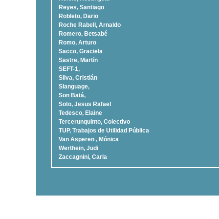
Reyes, Santiago
Robleto, Dario
Roche Rabell, Arnaldo
Romero, Betsabé
Romo, Arturo
Sacco, Graciela
Sastre, Martí­n
SEFT-1,
Silva, Cristián
Slanguage,
Son Batá,
Soto, Jesus Rafael
Tedesco, Elaine
Tercerunquinto, Colectivo
TUP, Trabajos de Utilidad Pública
Van Asperen , Mónica
Werthein, Judi
Zaccagnini, Carla