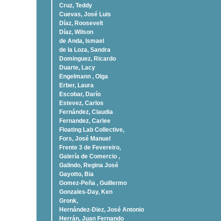
Cruz, Teddy
Cuevas, José Luis
Díaz, Roosevelt
Dí­az, Wilson
de Anda, Ismael
de la Loza, Sandra
Dominguez, Ricardo
Duarte, Lacy
Engelmann , Olga
Erber, Laura
Escobar, Darío
Estevez, Carlos
Fernández, Claudia
Fernandez, Carlee
Floating Lab Collective,
Fors, José Manuel
Frente 3 de Fevereiro,
Galería de Comercio ,
Galindo, Regina José
Gayotto, Bia
Gomez-Peña , Guillermo
Gonzales-Day, Ken
Gronk,
Hernández-Diez, José Antonio
Herrán, Juan Fernando