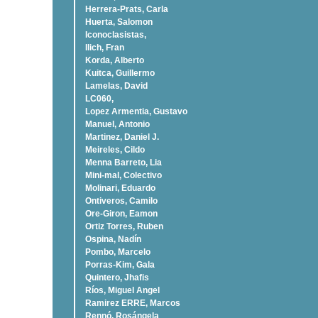
Herrera-Prats, Carla
Huerta, Salomon
Iconoclasistas,
Ilich, Fran
Korda, Alberto
Kuitca, Guillermo
Lamelas, David
LC060,
Lopez Armentia, Gustavo
Manuel, Antonio
Martinez, Daniel J.
Meireles, Cildo
Menna Barreto, Lia
Mini-mal, Colectivo
Molinari, Eduardo
Ontiveros, Camilo
Ore-Giron, Eamon
Ortiz Torres, Ruben
Ospina, Nadí­n
Pombo, Marcelo
Porras-Kim, Gala
Quintero, Jhafis
Rí­os, Miguel Angel
Ramirez ERRE, Marcos
Rennó, Rosángela