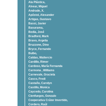
Ala Plástica,
Alvear, Miguel
Andrade, X.
Apóstol, Alexander
Artigas, Gustavo
Bassi, Javier
Basurama,
Bedia, José
Bradford, Mark
Bravo, Argelia
Bruzzone, Dino
Bryce, Fernando
Bulbo,
Caldas, Waltercio
Cardillo, Rimer
Cardoso, Marí­a Fernanda
Carmona , Williams
Carnevale, Graciela
Casco, Fredi
Castaño, Carolyn
Castillo, Monica
Caycedo, Carolina
Cienfuegos, Gonzalo
Cooperativa Cráter Invertido,
Cordero, Raúl