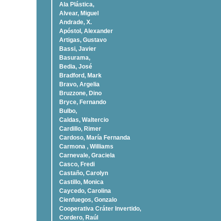
Ala Plástica,
Alvear, Miguel
Andrade, X.
Apóstol, Alexander
Artigas, Gustavo
Bassi, Javier
Basurama,
Bedia, José
Bradford, Mark
Bravo, Argelia
Bruzzone, Dino
Bryce, Fernando
Bulbo,
Caldas, Waltercio
Cardillo, Rimer
Cardoso, Marí­a Fernanda
Carmona , Williams
Carnevale, Graciela
Casco, Fredi
Castaño, Carolyn
Castillo, Monica
Caycedo, Carolina
Cienfuegos, Gonzalo
Cooperativa Cráter Invertido,
Cordero, Raúl