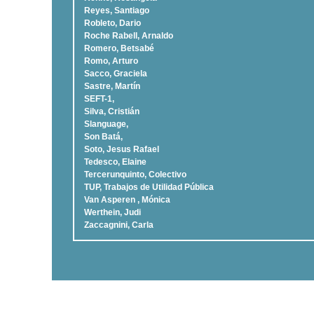
Reyes, Santiago
Robleto, Dario
Roche Rabell, Arnaldo
Romero, Betsabé
Romo, Arturo
Sacco, Graciela
Sastre, Martí­n
SEFT-1,
Silva, Cristián
Slanguage,
Son Batá,
Soto, Jesus Rafael
Tedesco, Elaine
Tercerunquinto, Colectivo
TUP, Trabajos de Utilidad Pública
Van Asperen , Mónica
Werthein, Judi
Zaccagnini, Carla