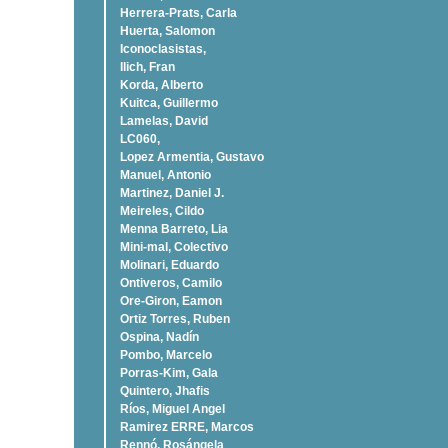
Herrera-Prats, Carla
Huerta, Salomon
Iconoclasistas,
Ilich, Fran
Korda, Alberto
Kuitca, Guillermo
Lamelas, David
LC060,
Lopez Armentia, Gustavo
Manuel, Antonio
Martinez, Daniel J.
Meireles, Cildo
Menna Barreto, Lia
Mini-mal, Colectivo
Molinari, Eduardo
Ontiveros, Camilo
Ore-Giron, Eamon
Ortiz Torres, Ruben
Ospina, Nadí­n
Pombo, Marcelo
Porras-Kim, Gala
Quintero, Jhafis
Rí­os, Miguel Angel
Ramirez ERRE, Marcos
Rennó, Rosángela