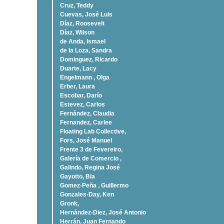
Cruz, Teddy
Cuevas, José Luis
Díaz, Roosevelt
Dí­az, Wilson
de Anda, Ismael
de la Loza, Sandra
Dominguez, Ricardo
Duarte, Lacy
Engelmann , Olga
Erber, Laura
Escobar, Darío
Estevez, Carlos
Fernández, Claudia
Fernandez, Carlee
Floating Lab Collective,
Fors, José Manuel
Frente 3 de Fevereiro,
Galería de Comercio ,
Galindo, Regina José
Gayotto, Bia
Gomez-Peña , Guillermo
Gonzales-Day, Ken
Gronk,
Hernández-Diez, José Antonio
Herrán, Juan Fernando