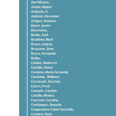
Ala Plástica,
Alvear, Miguel
Andrade, X.
Apóstol, Alexander
Artigas, Gustavo
Bassi, Javier
Basurama,
Bedia, José
Bradford, Mark
Bravo, Argelia
Bruzzone, Dino
Bryce, Fernando
Bulbo,
Caldas, Waltercio
Cardillo, Rimer
Cardoso, Marí­a Fernanda
Carmona , Williams
Carnevale, Graciela
Casco, Fredi
Castaño, Carolyn
Castillo, Monica
Caycedo, Carolina
Cienfuegos, Gonzalo
Cooperativa Cráter Invertido,
Cordero, Raúl