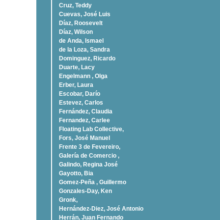
Cruz, Teddy
Cuevas, José Luis
Díaz, Roosevelt
Dí­az, Wilson
de Anda, Ismael
de la Loza, Sandra
Dominguez, Ricardo
Duarte, Lacy
Engelmann , Olga
Erber, Laura
Escobar, Darío
Estevez, Carlos
Fernández, Claudia
Fernandez, Carlee
Floating Lab Collective,
Fors, José Manuel
Frente 3 de Fevereiro,
Galería de Comercio ,
Galindo, Regina José
Gayotto, Bia
Gomez-Peña , Guillermo
Gonzales-Day, Ken
Gronk,
Hernández-Diez, José Antonio
Herrán, Juan Fernando