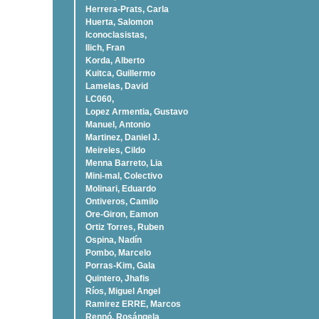
Herrera-Prats, Carla
Huerta, Salomon
Iconoclasistas,
Ilich, Fran
Korda, Alberto
Kuitca, Guillermo
Lamelas, David
LC060,
Lopez Armentia, Gustavo
Manuel, Antonio
Martinez, Daniel J.
Meireles, Cildo
Menna Barreto, Lia
Mini-mal, Colectivo
Molinari, Eduardo
Ontiveros, Camilo
Ore-Giron, Eamon
Ortiz Torres, Ruben
Ospina, Nadí­n
Pombo, Marcelo
Porras-Kim, Gala
Quintero, Jhafis
Rí­os, Miguel Angel
Ramirez ERRE, Marcos
Rennó, Rosángela