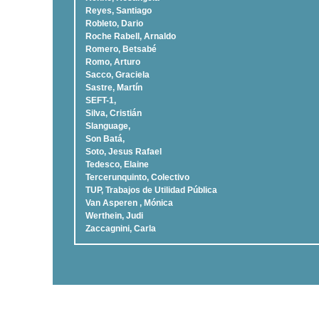
Reyes, Santiago
Robleto, Dario
Roche Rabell, Arnaldo
Romero, Betsabé
Romo, Arturo
Sacco, Graciela
Sastre, Martí­n
SEFT-1,
Silva, Cristián
Slanguage,
Son Batá,
Soto, Jesus Rafael
Tedesco, Elaine
Tercerunquinto, Colectivo
TUP, Trabajos de Utilidad Pública
Van Asperen , Mónica
Werthein, Judi
Zaccagnini, Carla