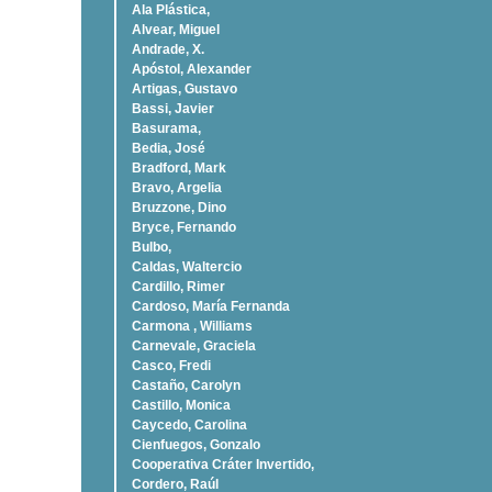
Ala Plástica,
Alvear, Miguel
Andrade, X.
Apóstol, Alexander
Artigas, Gustavo
Bassi, Javier
Basurama,
Bedia, José
Bradford, Mark
Bravo, Argelia
Bruzzone, Dino
Bryce, Fernando
Bulbo,
Caldas, Waltercio
Cardillo, Rimer
Cardoso, Marí­a Fernanda
Carmona , Williams
Carnevale, Graciela
Casco, Fredi
Castaño, Carolyn
Castillo, Monica
Caycedo, Carolina
Cienfuegos, Gonzalo
Cooperativa Cráter Invertido,
Cordero, Raúl