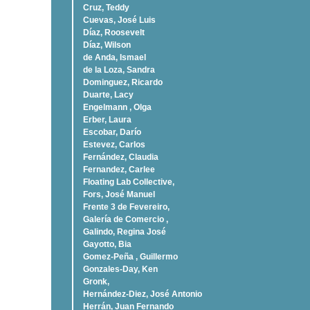
Cruz, Teddy
Cuevas, José Luis
Díaz, Roosevelt
Dí­az, Wilson
de Anda, Ismael
de la Loza, Sandra
Dominguez, Ricardo
Duarte, Lacy
Engelmann , Olga
Erber, Laura
Escobar, Darío
Estevez, Carlos
Fernández, Claudia
Fernandez, Carlee
Floating Lab Collective,
Fors, José Manuel
Frente 3 de Fevereiro,
Galería de Comercio ,
Galindo, Regina José
Gayotto, Bia
Gomez-Peña , Guillermo
Gonzales-Day, Ken
Gronk,
Hernández-Diez, José Antonio
Herrán, Juan Fernando