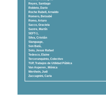
Reyes, Santiago
Robleto, Dario
Roche Rabell, Arnaldo
Romero, Betsabé
Romo, Arturo
Sacco, Graciela
Sastre, Martí­n
SEFT-1,
Silva, Cristián
Slanguage,
Son Batá,
Soto, Jesus Rafael
Tedesco, Elaine
Tercerunquinto, Colectivo
TUP, Trabajos de Utilidad Pública
Van Asperen , Mónica
Werthein, Judi
Zaccagnini, Carla