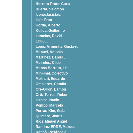
Herrera-Prats, Carla
Huerta, Salomon
Iconoclasistas,
Ilich, Fran
Korda, Alberto
Kuitca, Guillermo
Lamelas, David
LC060,
Lopez Armentia, Gustavo
Manuel, Antonio
Martinez, Daniel J.
Meireles, Cildo
Menna Barreto, Lia
Mini-mal, Colectivo
Molinari, Eduardo
Ontiveros, Camilo
Ore-Giron, Eamon
Ortiz Torres, Ruben
Ospina, Nadí­n
Pombo, Marcelo
Porras-Kim, Gala
Quintero, Jhafis
Rí­os, Miguel Angel
Ramirez ERRE, Marcos
Rennó, Rosángela