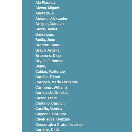
Ala Plástica,
Alvear, Miguel
Andrade, X.
Apóstol, Alexander
Artigas, Gustavo
Bassi, Javier
Basurama,
Bedia, José
Bradford, Mark
Bravo, Argelia
Bruzzone, Dino
Bryce, Fernando
Bulbo,
Caldas, Waltercio
Cardillo, Rimer
Cardoso, Marí­a Fernanda
Carmona , Williams
Carnevale, Graciela
Casco, Fredi
Castaño, Carolyn
Castillo, Monica
Caycedo, Carolina
Cienfuegos, Gonzalo
Cooperativa Cráter Invertido,
Cordero, Raúl