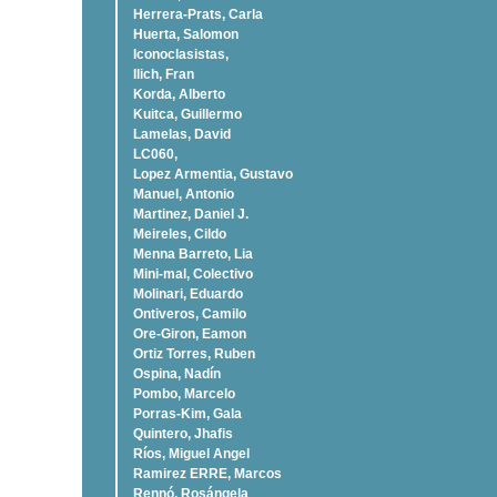
Herrera-Prats, Carla
Huerta, Salomon
Iconoclasistas,
Ilich, Fran
Korda, Alberto
Kuitca, Guillermo
Lamelas, David
LC060,
Lopez Armentia, Gustavo
Manuel, Antonio
Martinez, Daniel J.
Meireles, Cildo
Menna Barreto, Lia
Mini-mal, Colectivo
Molinari, Eduardo
Ontiveros, Camilo
Ore-Giron, Eamon
Ortiz Torres, Ruben
Ospina, Nadí­n
Pombo, Marcelo
Porras-Kim, Gala
Quintero, Jhafis
Rí­os, Miguel Angel
Ramirez ERRE, Marcos
Rennó, Rosángela