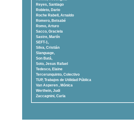
Reyes, Santiago
Robleto, Dario
Roche Rabell, Arnaldo
Romero, Betsabé
Romo, Arturo
Sacco, Graciela
Sastre, Martí­n
SEFT-1,
Silva, Cristián
Slanguage,
Son Batá,
Soto, Jesus Rafael
Tedesco, Elaine
Tercerunquinto, Colectivo
TUP, Trabajos de Utilidad Pública
Van Asperen , Mónica
Werthein, Judi
Zaccagnini, Carla