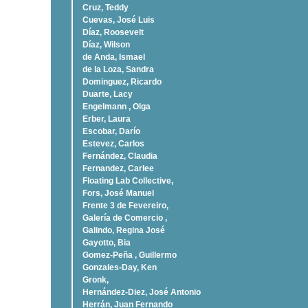
Cruz, Teddy
Cuevas, José Luis
Díaz, Roosevelt
Dí­az, Wilson
de Anda, Ismael
de la Loza, Sandra
Dominguez, Ricardo
Duarte, Lacy
Engelmann , Olga
Erber, Laura
Escobar, Darío
Estevez, Carlos
Fernández, Claudia
Fernandez, Carlee
Floating Lab Collective,
Fors, José Manuel
Frente 3 de Fevereiro,
Galería de Comercio ,
Galindo, Regina José
Gayotto, Bia
Gomez-Peña , Guillermo
Gonzales-Day, Ken
Gronk,
Hernández-Diez, José Antonio
Herrán, Juan Fernando