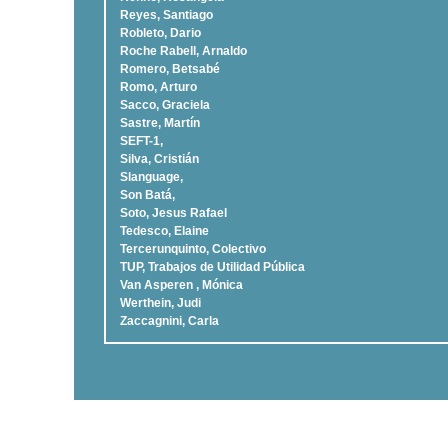
Reyes, Santiago
Robleto, Dario
Roche Rabell, Arnaldo
Romero, Betsabé
Romo, Arturo
Sacco, Graciela
Sastre, Martí­n
SEFT-1,
Silva, Cristián
Slanguage,
Son Batá,
Soto, Jesus Rafael
Tedesco, Elaine
Tercerunquinto, Colectivo
TUP, Trabajos de Utilidad Pública
Van Asperen , Mónica
Werthein, Judi
Zaccagnini, Carla