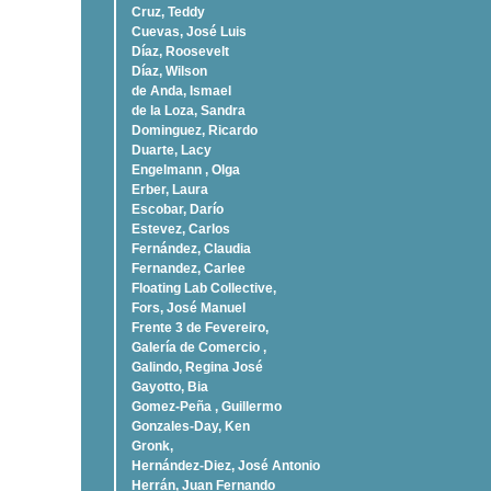
Cruz, Teddy
Cuevas, José Luis
Díaz, Roosevelt
Dí­az, Wilson
de Anda, Ismael
de la Loza, Sandra
Dominguez, Ricardo
Duarte, Lacy
Engelmann , Olga
Erber, Laura
Escobar, Darío
Estevez, Carlos
Fernández, Claudia
Fernandez, Carlee
Floating Lab Collective,
Fors, José Manuel
Frente 3 de Fevereiro,
Galería de Comercio ,
Galindo, Regina José
Gayotto, Bia
Gomez-Peña , Guillermo
Gonzales-Day, Ken
Gronk,
Hernández-Diez, José Antonio
Herrán, Juan Fernando