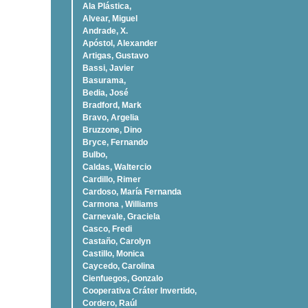
Ala Plástica,
Alvear, Miguel
Andrade, X.
Apóstol, Alexander
Artigas, Gustavo
Bassi, Javier
Basurama,
Bedia, José
Bradford, Mark
Bravo, Argelia
Bruzzone, Dino
Bryce, Fernando
Bulbo,
Caldas, Waltercio
Cardillo, Rimer
Cardoso, Marí­a Fernanda
Carmona , Williams
Carnevale, Graciela
Casco, Fredi
Castaño, Carolyn
Castillo, Monica
Caycedo, Carolina
Cienfuegos, Gonzalo
Cooperativa Cráter Invertido,
Cordero, Raúl