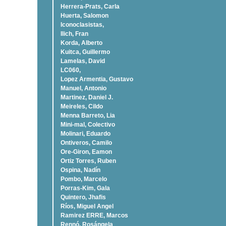
Herrera-Prats, Carla
Huerta, Salomon
Iconoclasistas,
Ilich, Fran
Korda, Alberto
Kuitca, Guillermo
Lamelas, David
LC060,
Lopez Armentia, Gustavo
Manuel, Antonio
Martinez, Daniel J.
Meireles, Cildo
Menna Barreto, Lia
Mini-mal, Colectivo
Molinari, Eduardo
Ontiveros, Camilo
Ore-Giron, Eamon
Ortiz Torres, Ruben
Ospina, Nadí­n
Pombo, Marcelo
Porras-Kim, Gala
Quintero, Jhafis
Rí­os, Miguel Angel
Ramirez ERRE, Marcos
Rennó, Rosángela