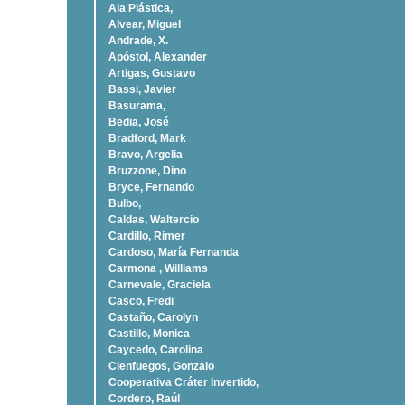
Ala Plástica,
Alvear, Miguel
Andrade, X.
Apóstol, Alexander
Artigas, Gustavo
Bassi, Javier
Basurama,
Bedia, José
Bradford, Mark
Bravo, Argelia
Bruzzone, Dino
Bryce, Fernando
Bulbo,
Caldas, Waltercio
Cardillo, Rimer
Cardoso, Marí­a Fernanda
Carmona , Williams
Carnevale, Graciela
Casco, Fredi
Castaño, Carolyn
Castillo, Monica
Caycedo, Carolina
Cienfuegos, Gonzalo
Cooperativa Cráter Invertido,
Cordero, Raúl