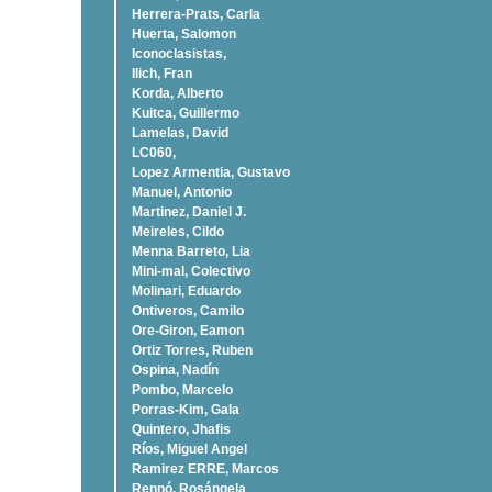
Herrera-Prats, Carla
Huerta, Salomon
Iconoclasistas,
Ilich, Fran
Korda, Alberto
Kuitca, Guillermo
Lamelas, David
LC060,
Lopez Armentia, Gustavo
Manuel, Antonio
Martinez, Daniel J.
Meireles, Cildo
Menna Barreto, Lia
Mini-mal, Colectivo
Molinari, Eduardo
Ontiveros, Camilo
Ore-Giron, Eamon
Ortiz Torres, Ruben
Ospina, Nadí­n
Pombo, Marcelo
Porras-Kim, Gala
Quintero, Jhafis
Rí­os, Miguel Angel
Ramirez ERRE, Marcos
Rennó, Rosángela