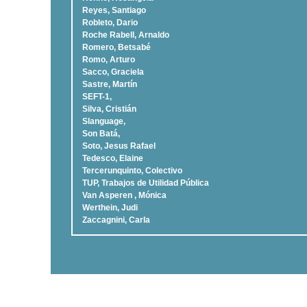
Reyes, Santiago
Robleto, Dario
Roche Rabell, Arnaldo
Romero, Betsabé
Romo, Arturo
Sacco, Graciela
Sastre, Martí­n
SEFT-1,
Silva, Cristián
Slanguage,
Son Batá,
Soto, Jesus Rafael
Tedesco, Elaine
Tercerunquinto, Colectivo
TUP, Trabajos de Utilidad Pública
Van Asperen , Mónica
Werthein, Judi
Zaccagnini, Carla