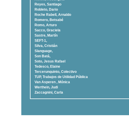
Reyes, Santiago
Robleto, Dario
Roche Rabell, Arnaldo
Romero, Betsabé
Romo, Arturo
Sacco, Graciela
Sastre, Martí­n
SEFT-1,
Silva, Cristián
Slanguage,
Son Batá,
Soto, Jesus Rafael
Tedesco, Elaine
Tercerunquinto, Colectivo
TUP, Trabajos de Utilidad Pública
Van Asperen , Mónica
Werthein, Judi
Zaccagnini, Carla