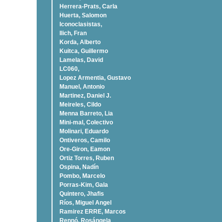
Herrera-Prats, Carla
Huerta, Salomon
Iconoclasistas,
Ilich, Fran
Korda, Alberto
Kuitca, Guillermo
Lamelas, David
LC060,
Lopez Armentia, Gustavo
Manuel, Antonio
Martinez, Daniel J.
Meireles, Cildo
Menna Barreto, Lia
Mini-mal, Colectivo
Molinari, Eduardo
Ontiveros, Camilo
Ore-Giron, Eamon
Ortiz Torres, Ruben
Ospina, Nadí­n
Pombo, Marcelo
Porras-Kim, Gala
Quintero, Jhafis
Rí­os, Miguel Angel
Ramirez ERRE, Marcos
Rennó, Rosángela