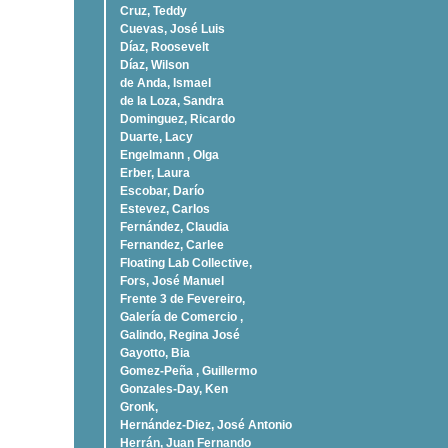
Cruz, Teddy
Cuevas, José Luis
Díaz, Roosevelt
Dí­az, Wilson
de Anda, Ismael
de la Loza, Sandra
Dominguez, Ricardo
Duarte, Lacy
Engelmann , Olga
Erber, Laura
Escobar, Darío
Estevez, Carlos
Fernández, Claudia
Fernandez, Carlee
Floating Lab Collective,
Fors, José Manuel
Frente 3 de Fevereiro,
Galería de Comercio ,
Galindo, Regina José
Gayotto, Bia
Gomez-Peña , Guillermo
Gonzales-Day, Ken
Gronk,
Hernández-Diez, José Antonio
Herrán, Juan Fernando