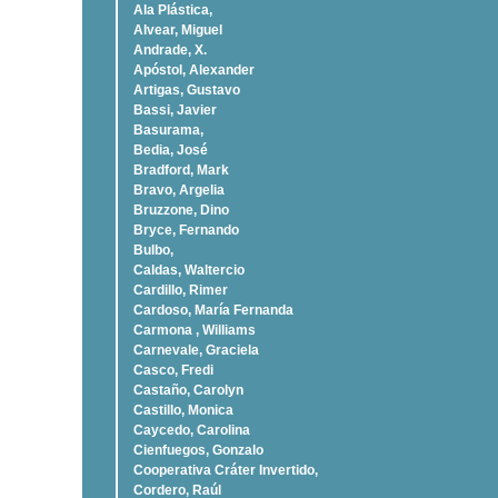
Ala Plástica,
Alvear, Miguel
Andrade, X.
Apóstol, Alexander
Artigas, Gustavo
Bassi, Javier
Basurama,
Bedia, José
Bradford, Mark
Bravo, Argelia
Bruzzone, Dino
Bryce, Fernando
Bulbo,
Caldas, Waltercio
Cardillo, Rimer
Cardoso, Marí­a Fernanda
Carmona , Williams
Carnevale, Graciela
Casco, Fredi
Castaño, Carolyn
Castillo, Monica
Caycedo, Carolina
Cienfuegos, Gonzalo
Cooperativa Cráter Invertido,
Cordero, Raúl