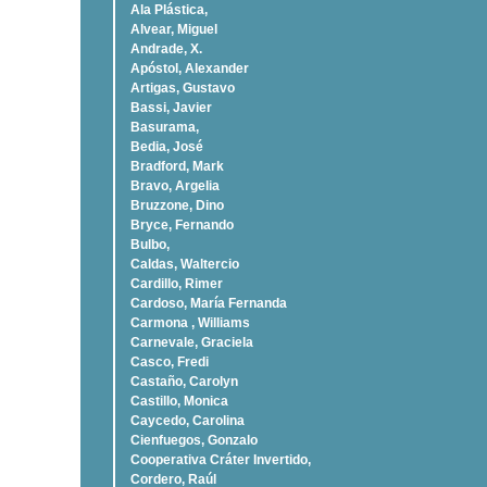
Ala Plástica,
Alvear, Miguel
Andrade, X.
Apóstol, Alexander
Artigas, Gustavo
Bassi, Javier
Basurama,
Bedia, José
Bradford, Mark
Bravo, Argelia
Bruzzone, Dino
Bryce, Fernando
Bulbo,
Caldas, Waltercio
Cardillo, Rimer
Cardoso, Marí­a Fernanda
Carmona , Williams
Carnevale, Graciela
Casco, Fredi
Castaño, Carolyn
Castillo, Monica
Caycedo, Carolina
Cienfuegos, Gonzalo
Cooperativa Cráter Invertido,
Cordero, Raúl