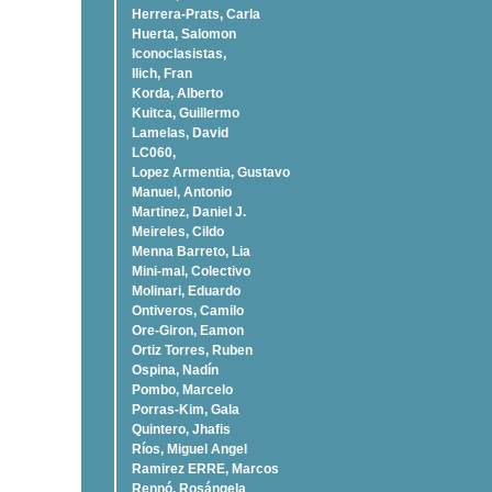
Herrera-Prats, Carla
Huerta, Salomon
Iconoclasistas,
Ilich, Fran
Korda, Alberto
Kuitca, Guillermo
Lamelas, David
LC060,
Lopez Armentia, Gustavo
Manuel, Antonio
Martinez, Daniel J.
Meireles, Cildo
Menna Barreto, Lia
Mini-mal, Colectivo
Molinari, Eduardo
Ontiveros, Camilo
Ore-Giron, Eamon
Ortiz Torres, Ruben
Ospina, Nadí­n
Pombo, Marcelo
Porras-Kim, Gala
Quintero, Jhafis
Rí­os, Miguel Angel
Ramirez ERRE, Marcos
Rennó, Rosángela