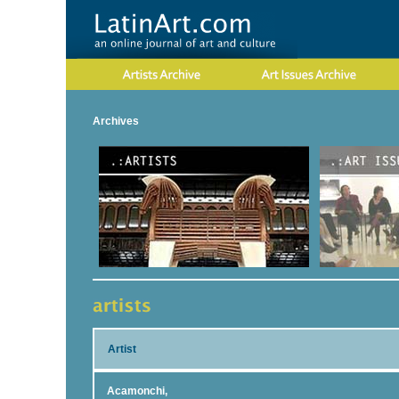
Archives
Artist
Acamonchi,