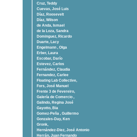
Cruz, Teddy
Cuevas, José Luis
Díaz, Roosevelt
Dí­az, Wilson
de Anda, Ismael
de la Loza, Sandra
Dominguez, Ricardo
Duarte, Lacy
Engelmann , Olga
Erber, Laura
Escobar, Darío
Estevez, Carlos
Fernández, Claudia
Fernandez, Carlee
Floating Lab Collective,
Fors, José Manuel
Frente 3 de Fevereiro,
Galería de Comercio ,
Galindo, Regina José
Gayotto, Bia
Gomez-Peña , Guillermo
Gonzales-Day, Ken
Gronk,
Hernández-Diez, José Antonio
Herrán, Juan Fernando