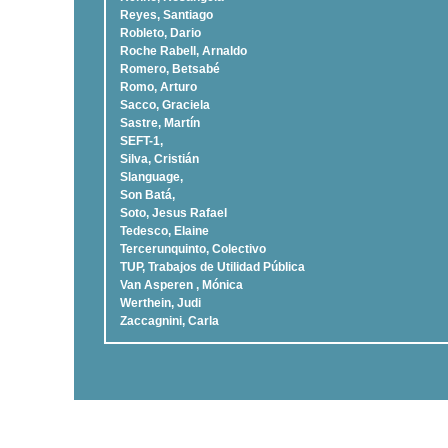
Reyes, Santiago
Robleto, Dario
Roche Rabell, Arnaldo
Romero, Betsabé
Romo, Arturo
Sacco, Graciela
Sastre, Martí­n
SEFT-1,
Silva, Cristián
Slanguage,
Son Batá,
Soto, Jesus Rafael
Tedesco, Elaine
Tercerunquinto, Colectivo
TUP, Trabajos de Utilidad Pública
Van Asperen , Mónica
Werthein, Judi
Zaccagnini, Carla