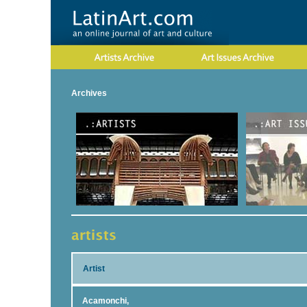
Archives
Artist
Acamonchi,