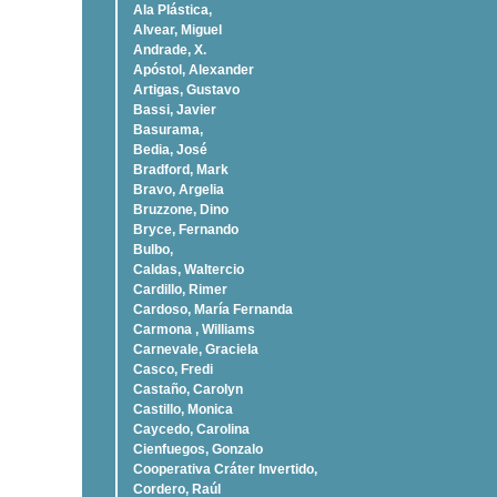
Ala Plástica,
Alvear, Miguel
Andrade, X.
Apóstol, Alexander
Artigas, Gustavo
Bassi, Javier
Basurama,
Bedia, José
Bradford, Mark
Bravo, Argelia
Bruzzone, Dino
Bryce, Fernando
Bulbo,
Caldas, Waltercio
Cardillo, Rimer
Cardoso, Marí­a Fernanda
Carmona , Williams
Carnevale, Graciela
Casco, Fredi
Castaño, Carolyn
Castillo, Monica
Caycedo, Carolina
Cienfuegos, Gonzalo
Cooperativa Cráter Invertido,
Cordero, Raúl