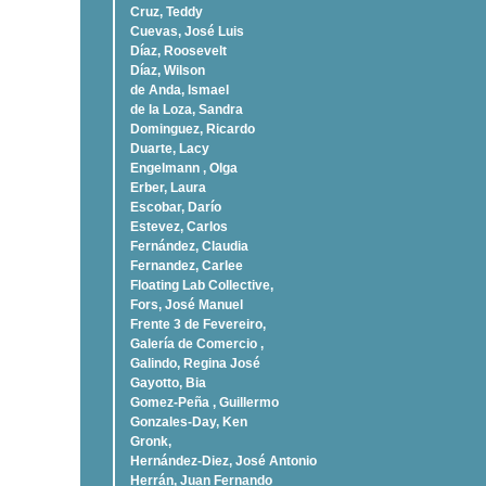
Cruz, Teddy
Cuevas, José Luis
Díaz, Roosevelt
Dí­az, Wilson
de Anda, Ismael
de la Loza, Sandra
Dominguez, Ricardo
Duarte, Lacy
Engelmann , Olga
Erber, Laura
Escobar, Darío
Estevez, Carlos
Fernández, Claudia
Fernandez, Carlee
Floating Lab Collective,
Fors, José Manuel
Frente 3 de Fevereiro,
Galería de Comercio ,
Galindo, Regina José
Gayotto, Bia
Gomez-Peña , Guillermo
Gonzales-Day, Ken
Gronk,
Hernández-Diez, José Antonio
Herrán, Juan Fernando