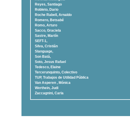
Reyes, Santiago
Robleto, Dario
Roche Rabell, Arnaldo
Romero, Betsabé
Romo, Arturo
Sacco, Graciela
Sastre, Martí­n
SEFT-1,
Silva, Cristián
Slanguage,
Son Batá,
Soto, Jesus Rafael
Tedesco, Elaine
Tercerunquinto, Colectivo
TUP, Trabajos de Utilidad Pública
Van Asperen , Mónica
Werthein, Judi
Zaccagnini, Carla