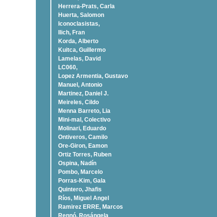
Herrera-Prats, Carla
Huerta, Salomon
Iconoclasistas,
Ilich, Fran
Korda, Alberto
Kuitca, Guillermo
Lamelas, David
LC060,
Lopez Armentia, Gustavo
Manuel, Antonio
Martinez, Daniel J.
Meireles, Cildo
Menna Barreto, Lia
Mini-mal, Colectivo
Molinari, Eduardo
Ontiveros, Camilo
Ore-Giron, Eamon
Ortiz Torres, Ruben
Ospina, Nadí­n
Pombo, Marcelo
Porras-Kim, Gala
Quintero, Jhafis
Rí­os, Miguel Angel
Ramirez ERRE, Marcos
Rennó, Rosángela